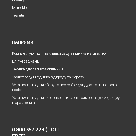
Munckhof
Tesrete
НАПРЯМИ
Комплектуючі для закладки саду, ягідника на шпалері
Елітні саджанці
Техніка для садів та ягідників
Захист саду і ягідника від граду та морозу
Устаткування для збору та переробки фундука та волоського
горіха
Устаткування для виготовлення соків прямого віджиму, сидру
пюре, джемів
0 800 357 228 (TOLL