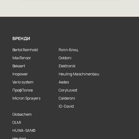
БРЕНДИ
Bertol Reinhold
Ролл-блиц
MaxTensor
Goldoni
Bekaert
Elektronik
Inopower
Heuling Maschinenbau
Vario system
Aedes
ПрофПолив
Corylus est
Micron Sprayers
Calderoni
ID-David
Globachem
OLMI
HUWA-SAN©
Heuling