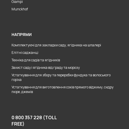
Giampi
Munckhof
НАПРЯМИ
Комплектуючі для закладки саду, ягідника на шпалері
Елітні саджанці
Техніка для садів та ягідників
Захист саду і ягідника від граду та морозу
Устаткування для збору та переробки фундука та волоського
горіха
Устаткування для виготовлення соків прямого віджиму, сидру
пюре, джемів
0 800 357 228 (TOLL
FREE)