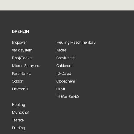
БРЕНДИ
Inopower
Heuling Maschinenbau
Vario system
Aedes
ПрофПолив
Corylus est
Micron Sprayers
Calderoni
Ролл-блиц
ID-David
Goldoni
Globachem
Elektronik
OLMI
HUWA-SAN©
Heuling
Munckhof
Tesrete
PulsFog