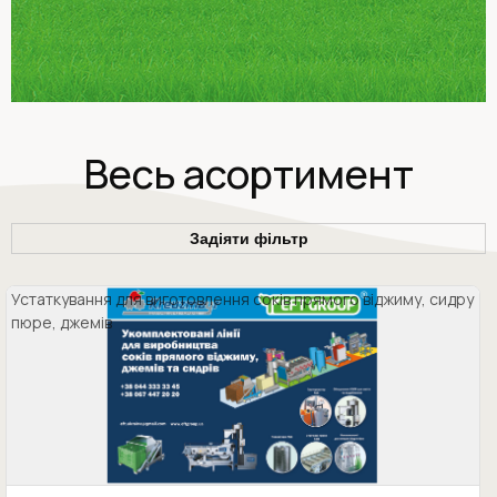
Весь асортимент
Задіяти фільтр
Устаткування для виготовлення соків прямого віджиму, сидру
пюре, джемів