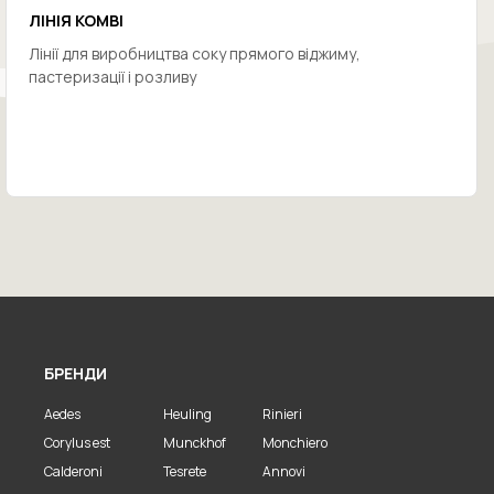
ЛІНІЯ KOMBI
Лінії для виробництва соку прямого віджиму,
пастеризації і розливу
БРЕНДИ
Aedes
Heuling
Rinieri
Corylus est
Munckhof
Monchiero
Calderoni
Tesrete
Annovi