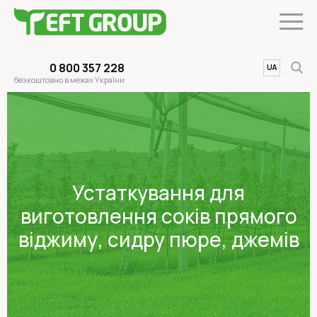
0 800 357 228
UA
EN
безкоштовно в межах України
Устаткування для
виготовлення соків прямого
віджиму, сидру пюре, джемів