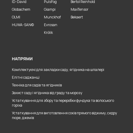
ID-David
PulsFog
Bertol Reinhold
Globachem
Giampi
MaxTensor
OLMI
Munckhof
Bekaert
HUWA-SAN©
Evrosan
Królik
НАПРЯМИ
Комплектуючі для закладки саду, ягідника на шпалері
Елітні саджанці
Техніка для садів та ягідників
Захист саду і ягідника від граду та морозу
Устаткування для збору та переробки фундука та волоського
горіха
Устаткування для виготовлення соків прямого віджиму, сидру
пюре, джемів