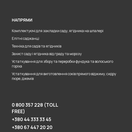
НАПРЯМИ
Комплектуючі для закладки саду, ягідника на шпалері
Елітні саджанці
Техніка для садів та ягідників
Захист саду і ягідника від граду та морозу
Устаткування для збору та переробки фундука та волоського
горіха
Устаткування для виготовлення соків прямого віджиму, сидру
пюре, джемів
0 800 357 228 (TOLL
FREE)
+380 44 333 33 45
+380 67 447 20 20