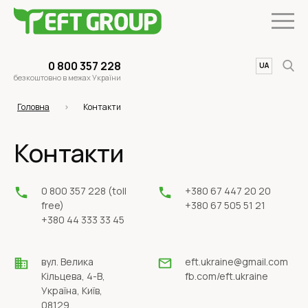
0 800 357 228
UA
EN
безкоштовно в межах України
Головна
Контакти
Контакти
0 800 357 228 (toll
+380 67 447 20 20
free)
+380 67 505 51 21
+380 44 333 33 45
вул. Велика
eft.ukraine@gmail.com
Кільцева, 4-В,
fb.com/eft.ukraine
Україна, Київ,
08129