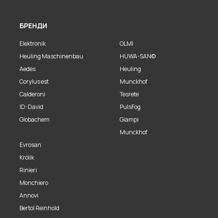
БРЕНДИ
Elektronik
OLMI
Heuling Maschinenbau
HUWA-SAN©
Aedes
Heuling
Corylus est
Munckhof
Calderoni
Tesrete
ID-David
PulsFog
Globachem
Giampi
Munckhof
Evrosan
Królik
Rinieri
Monchiero
Annovi
Bertol Reinhold