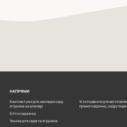
НАПРЯМИ
Комплектуючі для закладки саду,
Устаткування для виготовлен
ягідника на шпалері
прямого віджиму, сидру пюре,
Елітні саджанці
Техніка для садів та ягідників