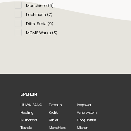
Monchiero
(6)
Lochmann
(7)
Ditta-Seria
(9)
MCMS Warka
(3)
БРЕНДИ
HUWA-SAN©
Evrosan
Inopower
Heuling
Królik
Vario system
Munckhof
Rinieri
ПрофПолив
Tesrete
Monchiero
Micron