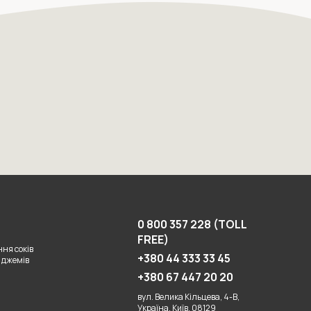
0 800 357 228 (TOLL
FREE)
ня соків
+380 44 333 33 45
 джемів
+380 67 447 20 20
вул. Велика Кільцева, 4-В,
Україна, Київ, 08129