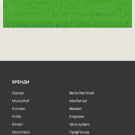
БРЕНДИ
Giampi
Bertol Reinhold
Munckhof
MaxTensor
Evrosan
Bekaert
Królik
Inopower
Rinieri
Vario system
Monchiero
ПрофПолив