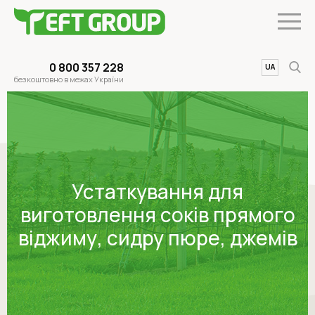
0 800 357 228
UA
EN
безкоштовно в межах України
Устаткування для
виготовлення соків прямого
віджиму, сидру пюре, джемів