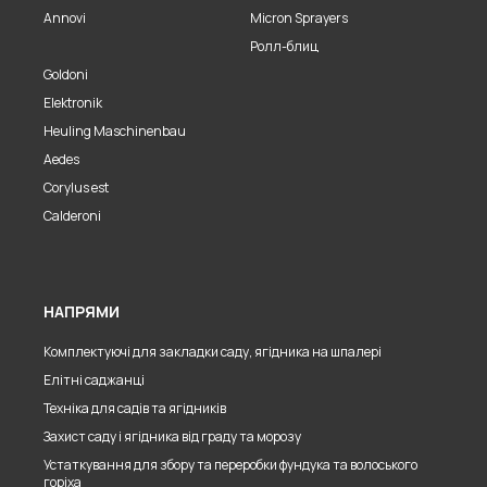
Annovi
Micron Sprayers
Ролл-блиц
Goldoni
Elektronik
Heuling Maschinenbau
Aedes
Corylus est
Calderoni
НАПРЯМИ
Комплектуючі для закладки саду, ягідника на шпалері
Елітні саджанці
Техніка для садів та ягідників
Захист саду і ягідника від граду та морозу
Устаткування для збору та переробки фундука та волоського
горіха