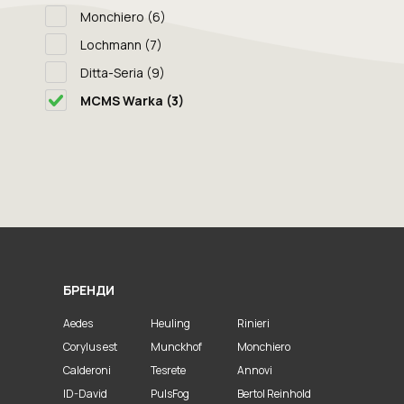
Monchiero
(6)
Lochmann
(7)
Ditta-Seria
(9)
MCMS Warka
(3)
БРЕНДИ
Aedes
Heuling
Rinieri
Corylus est
Munckhof
Monchiero
Calderoni
Tesrete
Annovi
ID-David
PulsFog
Bertol Reinhold