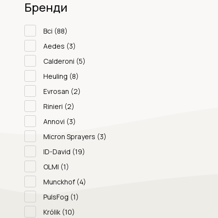
Бренди
Всі
(88)
Aedes
(3)
Calderoni
(5)
Heuling
(8)
Evrosan
(2)
Rinieri
(2)
Annovi
(3)
Micron Sprayers
(3)
ID-David
(19)
OLMI
(1)
Munckhof
(4)
PulsFog
(1)
Królik
(10)