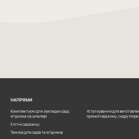
НАПРЯМИ
Комплектуючі для закладки саду,
Устаткування для виготовлен
ягідника на шпалері
прямого віджиму, сидру пюре,
Елітні саджанці
Техніка для садів та ягідників