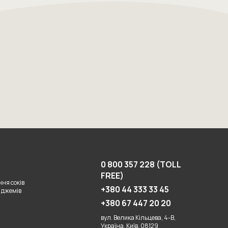
0 800 357 228 (TOLL
FREE)
ня соків
+380 44 333 33 45
 джемів
+380 67 447 20 20
вул. Велика Кільцева, 4-В,
Україна, Київ, 08129