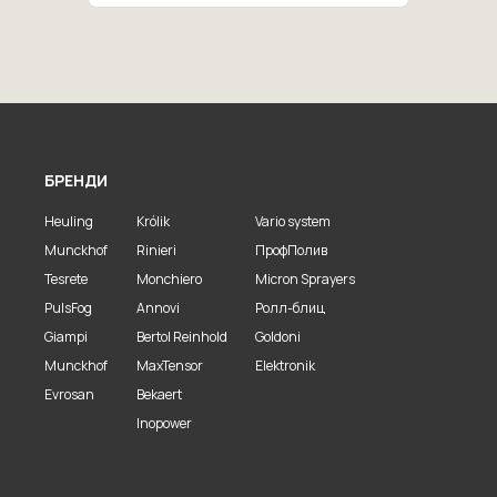
БРЕНДИ
Heuling
Królik
Vario system
Munckhof
Rinieri
ПрофПолив
Tesrete
Monchiero
Micron Sprayers
PulsFog
Annovi
Ролл-блиц
Giampi
Bertol Reinhold
Goldoni
Munckhof
MaxTensor
Elektronik
Evrosan
Bekaert
Inopower