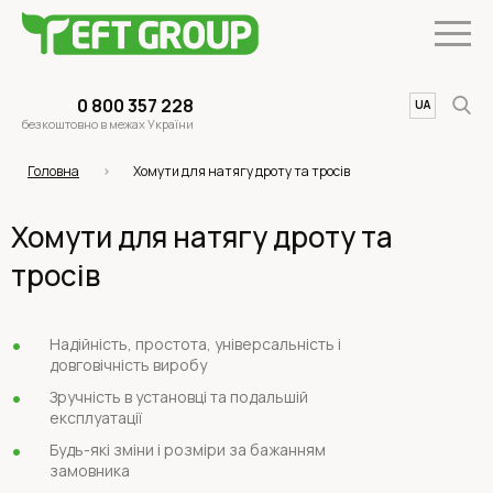
0 800 357 228
UA
EN
безкоштовно в межах України
Головна
Хомути для натягу дроту та тросів
Хомути для натягу дроту та
тросів
Надійність, простота, універсальність і
довговічність виробу
Зручність в установці та подальшій
експлуатації
Будь-які зміни і розміри за бажанням
замовника