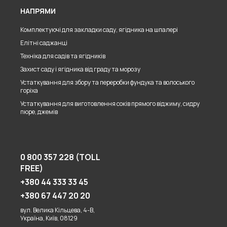
НАПРЯМИ
Комплектуючі для закладки саду, ягідника на шпалері
Елітні саджанці
Техніка для садів та ягідників
Захист саду і ягідника від граду та морозу
Устаткування для збору та переробки фундука та волоського
горіха
Устаткування для виготовлення соків прямого віджиму, сидру
пюре, джемів
0 800 357 228 (TOLL
FREE)
+380 44 333 33 45
+380 67 447 20 20
вул. Велика Кільцева, 4-В,
Україна, Київ, 08129