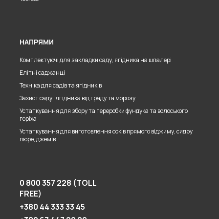
НАПРЯМИ
Комплектуючі для закладки саду, ягідника на шпалері
Елітні саджанці
Техніка для садів та ягідників
Захист саду і ягідника від граду та морозу
Устаткування для збору та переробки фундука та волоського
горіха
Устаткування для виготовлення соків прямого віджиму, сидру
пюре, джемів
0 800 357 228 (TOLL
FREE)
+380 44 333 33 45