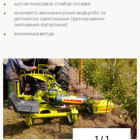
щуп не пошкоджує стовбур посадки
можливість виконання різних видів робіт за
допомогою однієї машини (фрезерування-
окопування-підгортання)
економічна вигода
1
/
1