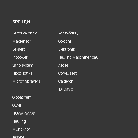
БРЕНДИ
Bertol Reinhold
Ролл-блиц
MaxTensor
Goldoni
Bekaert
Elektronik
Inopower
Heuling Maschinenbau
Vario system
Aedes
ПрофПолив
Corylus est
Micron Sprayers
Calderoni
ID-David
Globachem
OLMI
HUWA-SAN©
Heuling
Munckhof
Tesrete