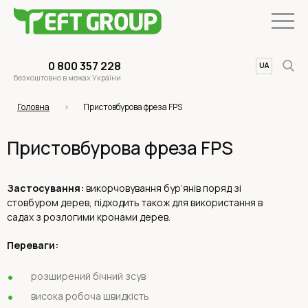
0 800 357 228
UA
EN
безкоштовно в межах України
Головна
Пристовбурова фреза FPS
Пристовбурова фреза FPS
Застосування:
викорчовування бур’янів поряд зі
стовбуром дерев, підходить також для використання в
садах з розлогими кронами дерев.
Переваги:
розширений бічний зсув
висока робоча швидкість