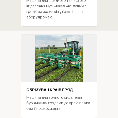
Машина для швидкого та чистого
видалення мульчувальної плівки з
гряд без залишків у ґрунті після
збору врожаю.
ОБРІЗУВАЧ КРАЇВ ГРЯД
Машина для точного видалення
бур’янів між грядами до краю плівки
без її пошкодження.