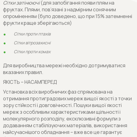
Сітки затінюючі
(для запобігання появи плям на
фруктах. Плями, пов’язані з надмірним сонячним
опроміненням (було доведено, що при 15% затемненні
фрукти краще зберігаються)
Сітки проти птахів
Сітки вітрозахисні
Сітки проти комах
Для виробництва мережі необхідно дотримуватися
вказаних правил.
ЯКІСТЬ – НАСАМПЕРЕД
Установка всіх виробничих фаз спрямована на
отримання протиградових мереж вищої якості з точки
зору стійкості і довговічності. Пошуки вищої якості
мереж з особливим характеристиками щільності і
молекулярного розподілу, ексклюзивні формули з
додаванням стабілізуючих матеріалів, використання
найсучаснішого обладнання – вже все це гарантує