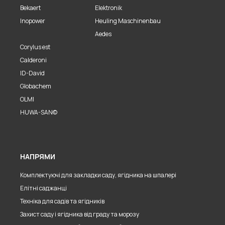
Bekaert
Elektronik
Inopower
Heuling Maschinenbau
Aedes
Corylus est
Calderoni
ID-David
Globachem
OLMI
HUWA-SAN©
НАПРЯМИ
Комплектуючі для закладки саду, ягідника на шпалері
Елітні саджанці
Техніка для садів та ягідників
Захист саду і ягідника від граду та морозу