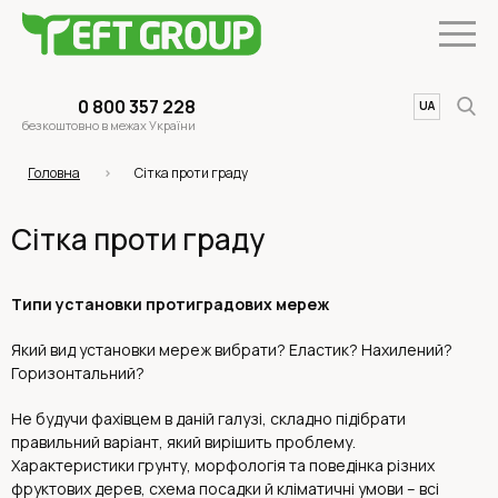
0 800 357 228
UA
EN
безкоштовно в межах України
Головна
Сітка проти граду
Сітка проти граду
Типи установки протиградових мереж
Який вид установки мереж вибрати? Еластик? Нахилений?
Горизонтальний?
Не будучи фахівцем в даній галузі, складно підібрати
правильний варіант, який вирішить проблему.
Характеристики грунту, морфологія та поведінка різних
фруктових дерев, схема посадки й кліматичні умови – всі