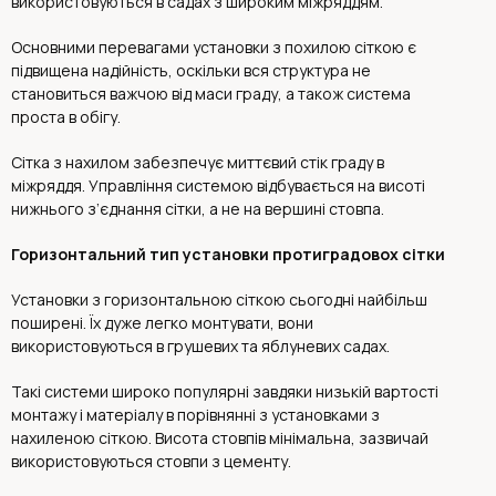
використовуються в садах з широким міжряддям.
Основними перевагами установки з похилою сіткою є
підвищена надійність, оскільки вся структура не
становиться важчою від маси граду, а також система
проста в обігу.
Сітка з нахилом забезпечує миттєвий стік граду в
міжряддя. Управління системою відбувається на висоті
нижнього з’єднання сітки, а не на вершині стовпа.
Горизонтальний тип установки протиградовох сітки
Установки з горизонтальною сіткою сьогодні найбільш
поширені. Їх дуже легко монтувати, вони
використовуються в грушевих та яблуневих садах.
Такі системи широко популярні завдяки низькій вартості
монтажу і матеріалу в порівнянні з установками з
нахиленою сіткою. Висота стовпів мінімальна, зазвичай
використовуються стовпи з цементу.