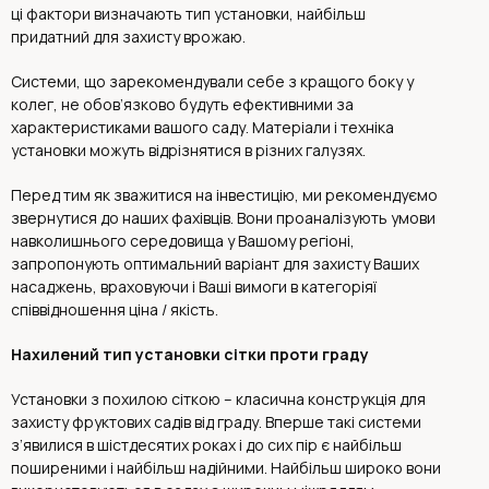
ці фактори визначають тип установки, найбільш
придатний для захисту врожаю.
Системи, що зарекомендували себе з кращого боку у
колег, не обов’язково будуть ефективними за
характеристиками вашого саду. Матеріали і техніка
установки можуть відрізнятися в різних галузях.
Перед тим як зважитися на інвестицію, ми рекомендуємо
звернутися до наших фахівців. Вони проаналізують умови
навколишнього середовища у Вашому регіоні,
запропонують оптимальний варіант для захисту Ваших
насаджень, враховуючи і Ваші вимоги в категоріяї
співвідношення ціна / якість.
Нахилений тип установки сітки проти граду
Установки з похилою сіткою – класична конструкція для
захисту фруктових садів від граду. Вперше такі системи
з’явилися в шістдесятих роках і до сих пір є найбільш
поширеними і найбільш надійними. Найбільш широко вони