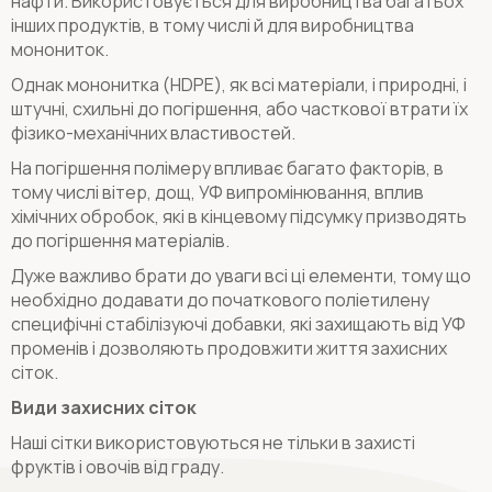
нафти. Використовується для виробництва багатьох
інших продуктів, в тому числі й для виробництва
монониток.
Однак мононитка (HDPE), як всі матеріали, і природні, і
штучні, схильні до погіршення, або часткової втрати їх
фізико-механічних властивостей.
На погіршення полімеру впливає багато факторів, в
тому числі вітер, дощ, УФ випромінювання, вплив
хімічних обробок, які в кінцевому підсумку призводять
до погіршення матеріалів.
Дуже важливо брати до уваги всі ці елементи, тому що
необхідно додавати до початкового поліетилену
специфічні стабілізуючі добавки, які захищають від УФ
променів і дозволяють продовжити життя захисних
сіток.
Види захисних сіток
Наші сітки використовуються не тільки в захисті
фруктів і овочів від граду.