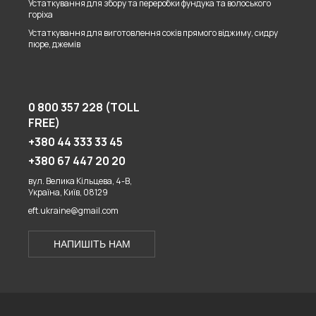
Устаткування для збору та переробки фундука та волоського
горіха
Устаткування для виготовлення соків прямого віджиму, сидру
пюре, джемів
0 800 357 228 (TOLL
FREE)
+380 44 333 33 45
+380 67 447 20 20
вул. Велика Кільцева, 4-В,
Україна, Київ, 08129
eft.ukraine@gmail.com
НАПИШІТЬ НАМ