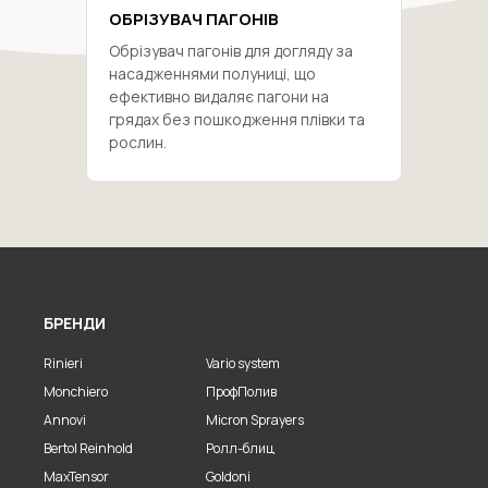
ОБРІЗУВАЧ ПАГОНІВ
Обрізувач пагонів для догляду за
насадженнями полуниці, що
ефективно видаляє пагони на
грядах без пошкодження плівки та
рослин.
БРЕНДИ
Rinieri
Vario system
Monchiero
ПрофПолив
Annovi
Micron Sprayers
Bertol Reinhold
Ролл-блиц
MaxTensor
Goldoni