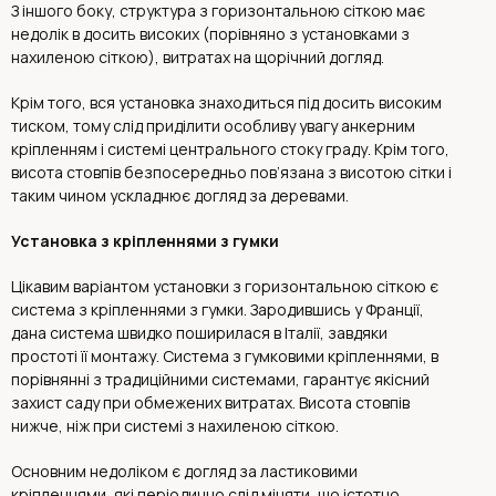
З іншого боку, структура з горизонтальною сіткою має
недолік в досить високих (порівняно з установками з
нахиленою сіткою), витратах на щорічний догляд.
Крім того, вся установка знаходиться під досить високим
тиском, тому слід приділити особливу увагу анкерним
кріпленням і системі центрального стоку граду. Крім того,
висота стовпів безпосередньо пов’язана з висотою сітки і
таким чином ускладнює догляд за деревами.
Установка з кріпленнями з гумки
Цікавим варіантом установки з горизонтальною сіткою є
система з кріпленнями з гумки. Зародившись у Франції,
дана система швидко поширилася в Італії, завдяки
простоті її монтажу. Система з гумковими кріпленнями, в
порівнянні з традиційними системами, гарантує якісний
захист саду при обмежених витратах. Висота стовпів
нижче, ніж при системі з нахиленою сіткою.
Основним недоліком є ​​догляд за ластиковими
кріпленнями, які періодично слід міняти, що істотно