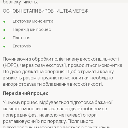
безпеку і якість.
ОСНОВНІ ЕТАПИ ВИРОБНИЦТВА МЕРЕЖ
Екструзія мононитка
Перехідний процес
Плетіння
Екструзія
Починаючи з обробки поліетилену високої щільності
(HDPE), через фазу екструзії, проводиться мононитка.
Це дуже делікатна операція. Щоб отримати кращу
в’язкість разом з пружністю мононитки, необхідно
використовувати обладнання високої якості.
Перехідний процес
У цьому процесі відбувається підготовка бажаної
кількості монониток, заздалегідь оброблених в
попередня фазі, навколо металевої опори,
розташовуючи їх по порядку. Після цього,
підготовлений матеріал подається в текстильну