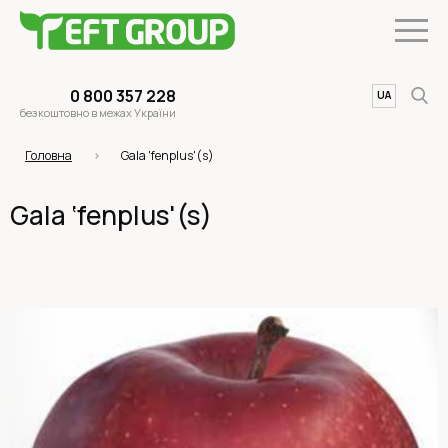
0 800 357 228
UA
EN
безкоштовно в межах України
Головна
Gala 'fenplus'(s)
Gala ‘fenplus'(s)