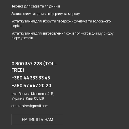
Техніка для садів та ягідників
Захист саду і ягідника від граду та морозу
Устаткування для збору та переробки фундука та волоського
горіха
Устаткування для виготовлення соків прямого віджиму, сидру
пюре, джемів
0 800 357 228 (TOLL
FREE)
+380 44 333 33 45
+380 67 447 20 20
вул. Велика Кільцева, 4-В,
Україна, Київ, 08129
eft.ukraine@gmail.com
НАПИШІТЬ НАМ