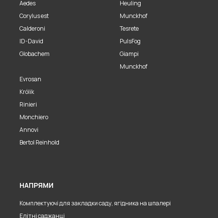
Aedes
Heuling
Corylus est
Munckhof
Calderoni
Tesrete
ID-David
PulsFog
Globachem
Giampi
Munckhof
Evrosan
Królik
Rinieri
Monchiero
Annovi
Bertol Reinhold
НАПРЯМИ
Комплектуючі для закладки саду, ягідника на шпалері
Елітні саджанці