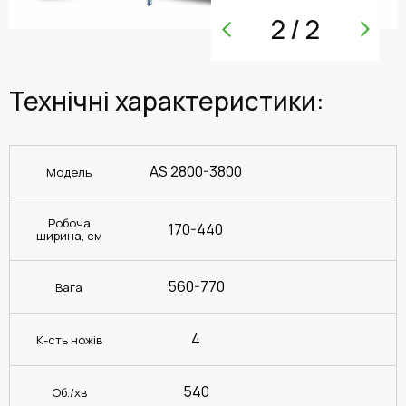
2
/
2
Технічні характеристики:
AS 2800-3800
Модель
Робоча
170-440
ширина, см
560-770
Вага
4
К-сть ножів
540
Об./хв