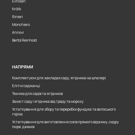
Evrosan
Królik
Rinieri
Monchiero
Annovi
Bertol Reinhold
НАПРЯМИ
Комплектуючі для закладки саду, ягідника на шпалері
Елітні саджанці
Техніка для садів та ягідників
Захист саду і ягідника від граду та морозу
Устаткування для збору та переробки фундука та волоського
горіха
Устаткування для виготовлення соків прямого віджиму, сидру
пюре, джемів