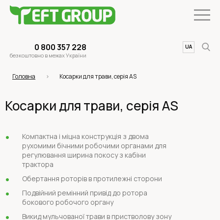
0 800 357 228
UA
EN
безкоштовно в межах України
Головна
Косарки для трави, серія AS
Косарки для трави, серія AS
Компактна і міцна конструкція з двома
рухомими бічними робочими органами для
регулювання ширина покосу з кабіни
трактора
Обертання роторів в протилежні сторони
Подвійний ремінний привід до ротора
бокового робочого органу
Викид мульчованої трави в пристволову зону