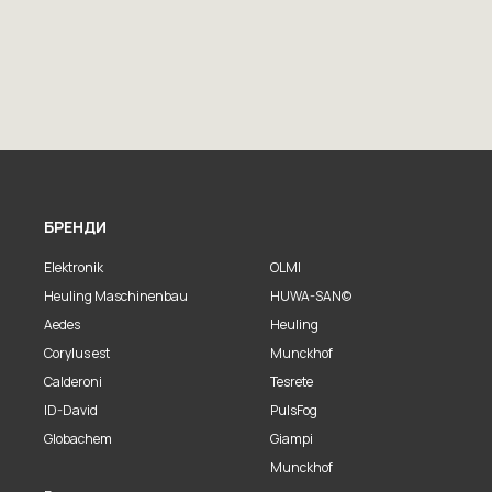
БРЕНДИ
Elektronik
OLMI
Heuling Maschinenbau
HUWA-SAN©
Aedes
Heuling
Corylus est
Munckhof
Calderoni
Tesrete
ID-David
PulsFog
Globachem
Giampi
Munckhof