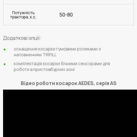
Потужність
50-80
трактора, к.с.
Додаткові опції:
оснащення косарки гумовими роликами з
наповненням TIRFILL
комплектація косарки бічними сенсорами для
роботи в пристовбурних зоні
Відео роботи косарок AEDES, серія AS