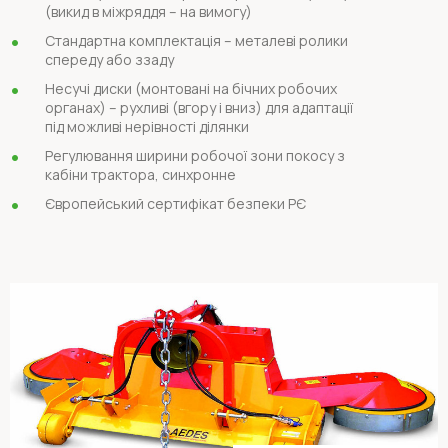
(викид в міжряддя – на вимогу)
Стандартна комплектація – металеві ролики
спереду або ззаду
Несучі диски (монтовані на бічних робочих
органах) – рухливі (вгору і вниз) для адаптації
під можливі нерівності ділянки
Регулювання ширини робочої зони покосу з
кабіни трактора, синхронне
Європейський сертифікат безпеки РЄ