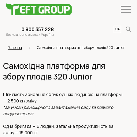
0 800 357 228
UA
EN
безкоштовно в межах України
Головна
Самохідна платформа для збору плодів 320 Junior
Самохідна платформа для
збору плодів 320 Junior
Швидкість збирання яблук однією людиною на платформі
— 2 500 кг/зміну
*за умови рівномірного завантаження саду та повного
плодоношення
Одна бригада = 6 людей, загальна продуктивність за
зміну — 15 000 кг.