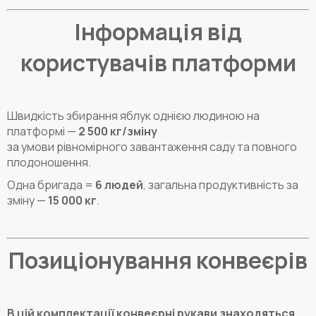
Інформація від
користувачів платформи
Швидкість збирання яблук однією людиною на
платформі —
2 500 кг/зміну
за умови рівномірного завантаження саду та повного
плодоношення.
Одна бригада =
6 людей
, загальна продуктивність за
зміну —
15 000 кг
.
Позиціонування конвеєрів
В цій комплектації конвеєрні рукави знаходяться