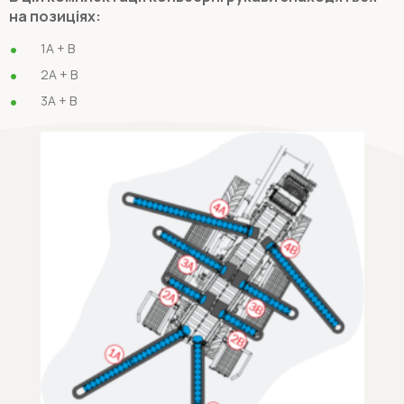
на позиціях:
1A + B
2A + B
3A + B