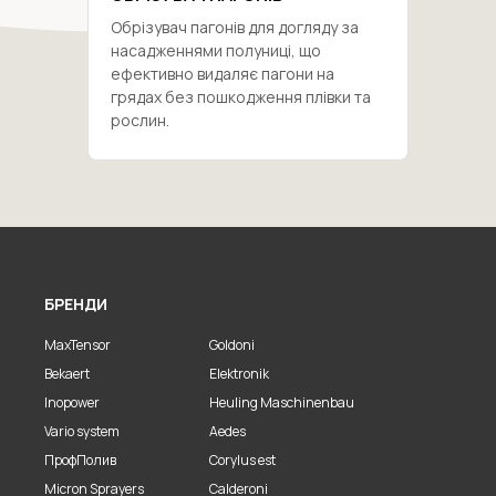
Обрізувач пагонів для догляду за
насадженнями полуниці, що
ефективно видаляє пагони на
грядах без пошкодження плівки та
рослин.
БРЕНДИ
MaxTensor
Goldoni
Bekaert
Elektronik
Inopower
Heuling Maschinenbau
Vario system
Aedes
ПрофПолив
Corylus est
Micron Sprayers
Calderoni