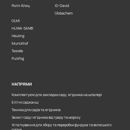
Ролл-блиц
ID-David
Globachem
OLMI
HUWA-SAN©
Heuling
Munckhof
Tesrete
PulsFog
НАПРЯМИ
Комплектуючі для закладки саду, ягідника на шпалері
Елітні саджанці
Техніка для садів та ягідників
Захист саду і ягідника від граду та морозу
Устаткування для збору та переробки фундука та волоського
горіха