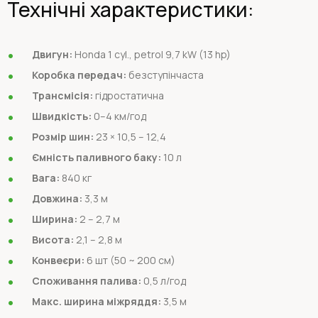
Технічні характеристики:
Двигун:
Honda 1 cyl., petrol 9,7 kW (13 hp)
Коробка передач:
безступінчаста
Трансмісія:
гідростатична
Швидкість:
0–4 км/год
Розмір шин:
23 × 10,5 – 12,4
Ємність паливного баку:
10 л
Вага:
840 кг
Довжина:
3,3 м
Ширина:
2 – 2,7 м
Висота:
2,1 – 2,8 м
Конвеєри:
6 шт (50 ~ 200 см)
Споживання палива:
0,5 л/год
Макс. ширина міжряддя:
3,5 м