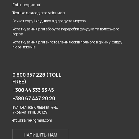
Елітні саджанці
Техніка для садів та ягідників
Захист саду і ягідника від граду та морозу
Устаткування для збору та переробки фундука та волоського
горіха
Устаткування для виготовлення соків прямого віджиму, сидру
пюре, джемів
0 800 357 228 (TOLL
FREE)
+380 44 333 33 45
+380 67 447 20 20
вул. Велика Кільцева, 4-В,
Україна, Київ, 08129
eft.ukraine@gmail.com
НАПИШІТЬ НАМ