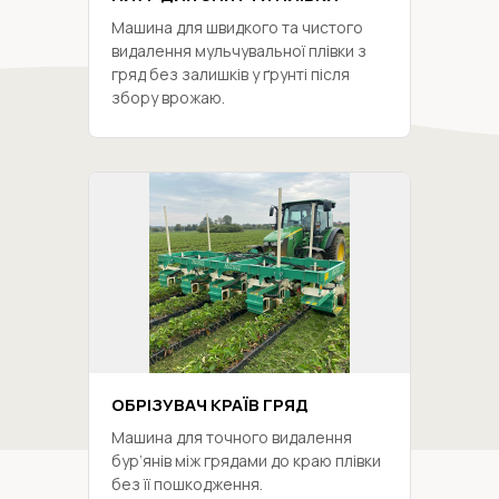
Машина для швидкого та чистого
видалення мульчувальної плівки з
гряд без залишків у ґрунті після
збору врожаю.
ОБРІЗУВАЧ КРАЇВ ГРЯД
Машина для точного видалення
бур’янів між грядами до краю плівки
без її пошкодження.