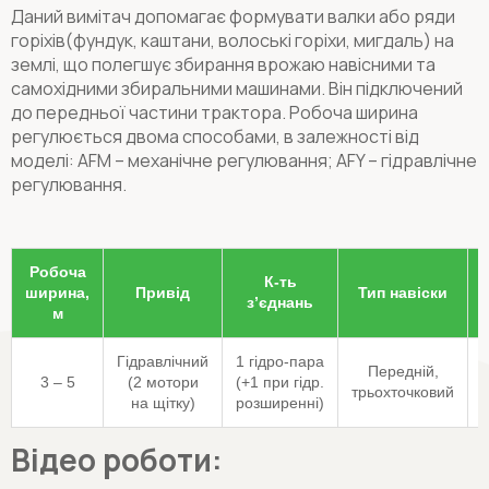
Даний вимітач допомагає формувати валки або ряди
горіхів(фундук, каштани, волоські горіхи, мигдаль) на
землі, що полегшує збирання врожаю навісними та
самохідними збиральними машинами. Він підключений
до передньої частини трактора. Робоча ширина
регулюється двома способами, в залежності від
моделі: AFM – механічне регулювання; AFY – гідравлічне
регулювання.
Робоча
К-ть
ширина,
Привід
Тип навіски
з’єднань
м
Гідравлічний
1 гідро-пара
Передній,
3 – 5
(2 мотори
(+1 при гідр.
трьохточковий
на щітку)
розширенні)
Відео роботи: