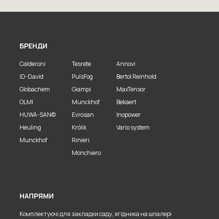
БРЕНДИ
Calderoni
Tesrete
Annovi
ID-David
PulsFog
Bertol Reinhold
Globachem
Giampi
MaxTensor
OLMI
Munckhof
Bekaert
HUWA-SAN©
Evrosan
Inopower
Heuling
Królik
Vario system
Munckhof
Rinieri
Monchiero
НАПРЯМИ
Комплектуючі для закладки саду, ягідника на шпалері