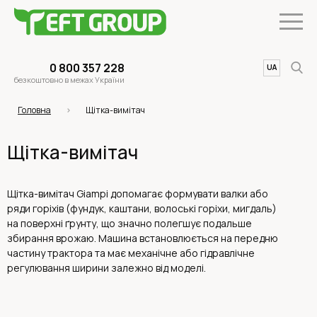
0 800 357 228
UA
EN
безкоштовно в межах України
Головна
Щітка-вимітач
Щітка-вимітач
Щітка-вимітач Giampi допомагає формувати валки або
ряди горіхів (фундук, каштани, волоські горіхи, мигдаль)
на поверхні ґрунту, що значно полегшує подальше
збирання врожаю. Машина встановлюється на передню
частину трактора та має механічне або гідравлічне
регулювання ширини залежно від моделі.