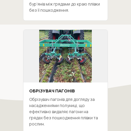
бур’янів між грядами до краю плівки
без її пошкодження.
ОБРІЗУВАЧ ПАГОНІВ
Обрізувач пагонів для догляду за
насадженнями полуниці, що
ефективно видаляє пагони на
грядах без пошкодження плівки та
рослин.