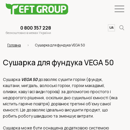
0 800 357 228
UA
EN
безкоштовно в межах України
Головна
Сушарка для фундука VEGA 50
Сушарка для фундука VEGA 50
Сушарка
VEGA 50
дозволяє сушити горіхи (фундук,
каштани, мигдаль, волоські горіхи, горіхи макадамії,
оливки, каву і всі види горіхів) за допомогою простого і
недорогого рішення, оскільки дно сушильної ємності (яка
містить гаряче повітря) дорівнює третині об’єму самої
ємності. Це дозволяє ідеально висушити продукт, що
робить роботу швидшою та зменшує витрати.
Сушарка може бути оснащена додатковою системою