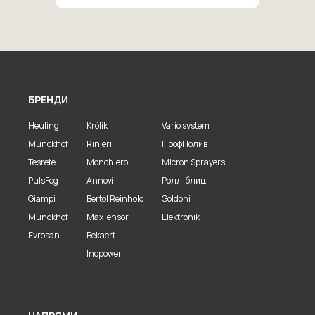
БРЕНДИ
Heuling
Królik
Vario system
Munckhof
Rinieri
ПрофПолив
Tesrete
Monchiero
Micron Sprayers
PulsFog
Annovi
Ролл-блиц
Giampi
Bertol Reinhold
Goldoni
Munckhof
MaxTensor
Elektronik
Evrosan
Bekaert
Inopower