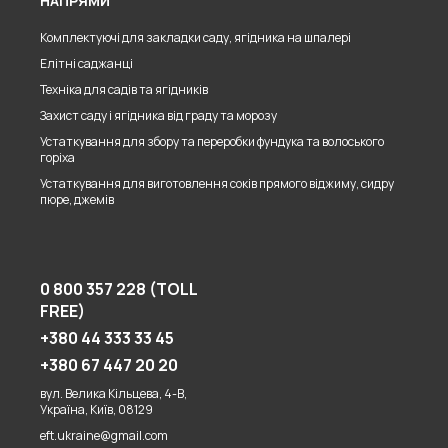
НАПРЯМИ
Комплектуючі для закладки саду, ягідника на шпалері
Елітні саджанці
Техніка для садів та ягідників
Захист саду і ягідника від граду та морозу
Устаткування для збору та переробки фундука та волоського
горіха
Устаткування для виготовлення соків прямого віджиму, сидру
пюре, джемів
0 800 357 228 (TOLL
FREE)
+380 44 333 33 45
+380 67 447 20 20
вул. Велика Кільцева, 4-В,
Україна, Київ, 08129
eft.ukraine@gmail.com