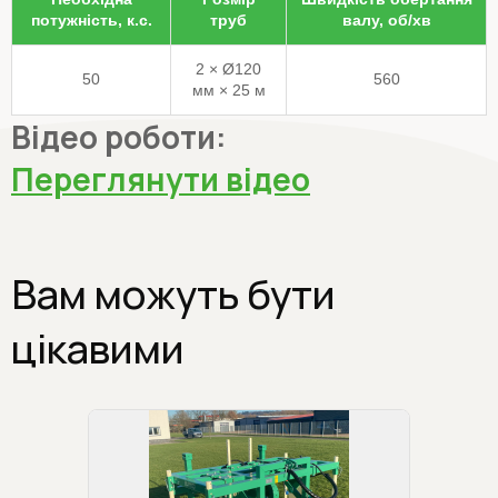
потужність, к.с.
труб
валу, об/хв
2 × Ø120
50
560
мм × 25 м
Відео роботи:
Переглянути відео
Вам можуть бути
цікавими