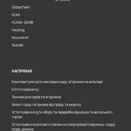
Globachem
OLMI
HUWA-SAN©
Heuling
Munckhof
Tesrete
НАПРЯМИ
Комплектуючі для закладки саду, ягідника на шпалері
Елітні саджанці
Техніка для садів та ягідників
Захист саду і ягідника від граду та морозу
Устаткування для збору та переробки фундука та волоського
горіха
Устаткування для виготовлення соків прямого віджиму, сидру
пюре, джемів