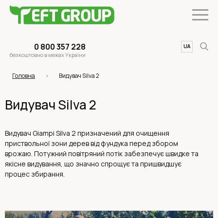
0 800 357 228
UA
EN
безкоштовно в межах України
Головна
Видувач Silva 2
Видувач Silva 2
Видувач Giampi Silva 2 призначений для очищення
приствольної зони дерев від фундука перед збором
врожаю. Потужний повітряний потік забезпечує швидке та
якісне видування, що значно спрощує та пришвидшує
процес збирання.