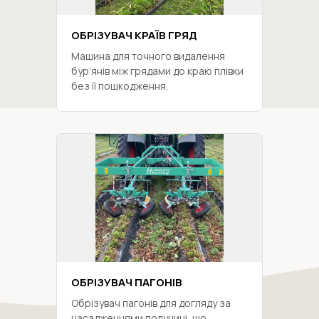
ОБРІЗУВАЧ КРАЇВ ГРЯД
Машина для точного видалення
бур’янів між грядами до краю плівки
без її пошкодження.
ОБРІЗУВАЧ ПАГОНІВ
Обрізувач пагонів для догляду за
насадженнями полуниці, що