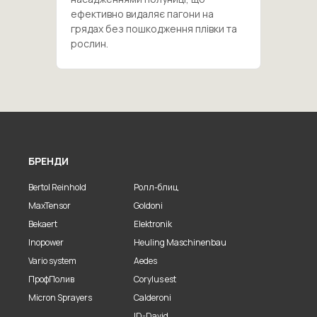
ефективно видаляє пагони на
грядах без пошкодження плівки та
рослин.
БРЕНДИ
Bertol Reinhold
Ролл-блиц
MaxTensor
Goldoni
Bekaert
Elektronik
Inopower
Heuling Maschinenbau
Vario system
Aedes
ПрофПолив
Corylus est
Micron Sprayers
Calderoni
ID-David