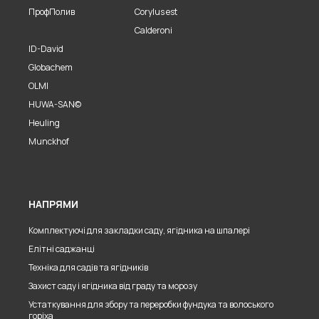
ПрофПолив
Corylus est
Calderoni
ID-David
Globachem
OLMI
HUWA-SAN©
Heuling
Munckhof
НАПРЯМИ
Комплектуючі для закладки саду, ягідника на шпалері
Елітні саджанці
Техніка для садів та ягідників
Захист саду і ягідника від граду та морозу
Устаткування для збору та переробки фундука та волоського
горіха