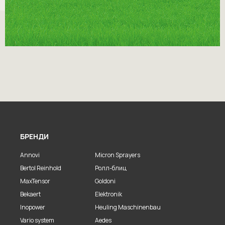
БРЕНДИ
Annovi
Micron Sprayers
Bertol Reinhold
Ролл-блиц
MaxTensor
Goldoni
Bekaert
Elektronik
Inopower
Heuling Maschinenbau
Vario system
Aedes