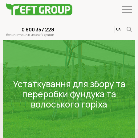
0 800 357 228
UA
EN
безкоштовно в межах України
Устаткування для збору та
переробки фундука та
волоського горіха